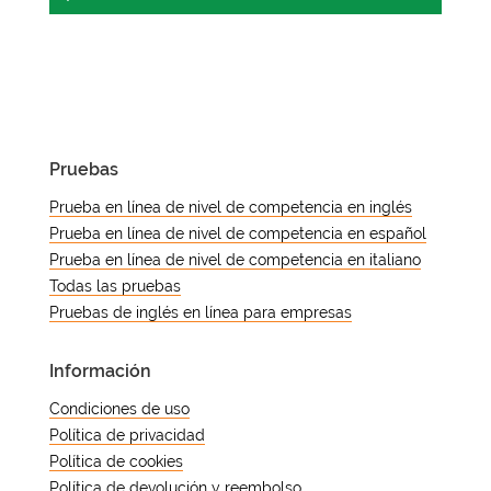
es importante. Una puntuación de
momento concreto. Eso es lo que
banda aceptable para una solicitud
exige el requisito, y la experiencia
Seis meses antes de la caducidad es
puede ser insuficiente para otra. Es
vivida no lo sustituye.
un mínimo práctico en la mayoría de
necesario comprobar por separado el
los casos. Ese plazo cubre el tiempo
umbral de cada institución, incluso
de preparación, la tramitación de los
cuando el resultado subyacente sea
resultados y los retrasos habituales en
el mismo.
Pruebas
las solicitudes. En el caso concreto de
la inmigración, donde la tramitación
Prueba en línea de nivel de competencia en inglés
puede prolongarse mucho más allá
Prueba en línea de nivel de competencia en español
de las estimaciones iniciales, empezar
Prueba en línea de nivel de competencia en italiano
antes es la opción más segura.
Todas las pruebas
Pruebas de inglés en línea para empresas
Información
Condiciones de uso
Política de privacidad
Política de cookies
Política de devolución y reembolso