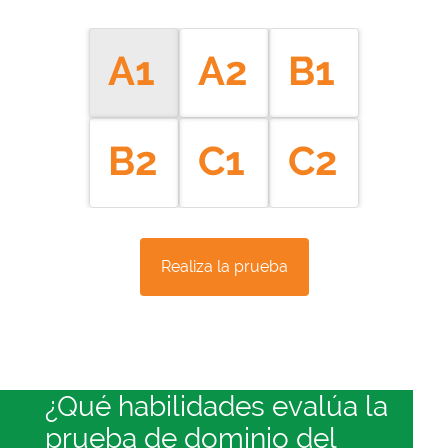
A1
A2
B1
B2
C1
C2
Realiza la prueba
¿Qué habilidades evalúa la
prueba de dominio del