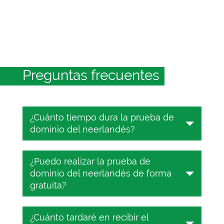
Preguntas frecuentes
¿Cuánto tiempo dura la prueba de
dominio del neerlandés?
La prueba de dominio del neerlandés
¿Puedo realizar la prueba de
dura entre 25 y 45 minutos,
dominio del neerlandés de forma
dependiendo del nivel del MCER. Se
gratuita?
te pedirá que respondas a 25
preguntas de opción múltiple durante
Sí, la prueba de dominio del
ese tiempo.
¿Cuánto tardaré en recibir el