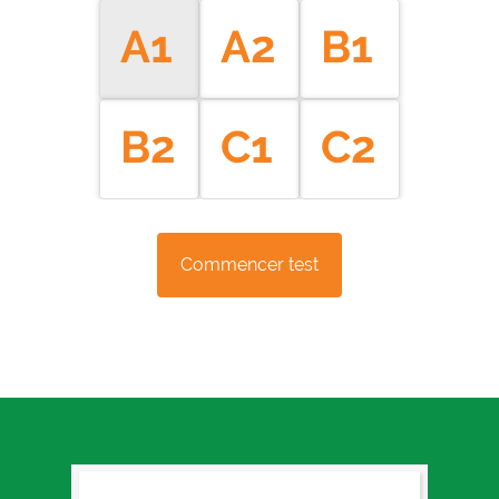
A1
A2
B1
B2
C1
C2
Commencer test