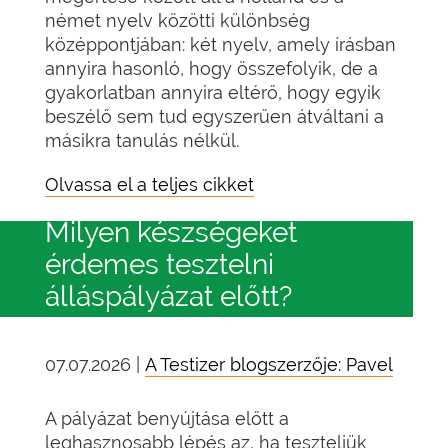
német nyelv közötti különbség
középpontjában: két nyelv, amely írásban
annyira hasonló, hogy összefolyik, de a
gyakorlatban annyira eltérő, hogy egyik
beszélő sem tud egyszerűen átváltani a
másikra tanulás nélkül.
Olvassa el a teljes cikket
Milyen készségeket
érdemes tesztelni
álláspályázat előtt?
07.07.2026 |
A Testizer blogszerzője: Pavel
A pályázat benyújtása előtt a
leghasznosabb lépés az, ha teszteljük