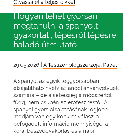
Olvassa el a teljes cikket
Hogyan lehet gyorsan
megtanulni a spanyolt:
gyakorlati, lépésről lépésre
haladó útmutató
29.05.2026 |
A Testizer blogszerzője: Pavel
A spanyol az egyik leggyorsabban
elsajátítható nyelv az angol anyanyelvűek
számára – de a sebesség a módszertől
függ, nem csupán az erőfeszítéstől. A
spanyol gyors elsajátításának legjobb
módjára van egy konkrét válasz: a
befogadott információ mennyisége, a
korai beszédgyakorlás és a napi