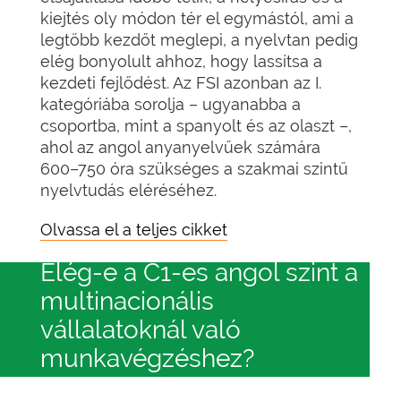
kiejtés oly módon tér el egymástól, ami a
legtöbb kezdőt meglepi, a nyelvtan pedig
elég bonyolult ahhoz, hogy lassítsa a
kezdeti fejlődést. Az FSI azonban az I.
kategóriába sorolja – ugyanabba a
csoportba, mint a spanyolt és az olaszt –,
ahol az angol anyanyelvűek számára
600–750 óra szükséges a szakmai szintű
nyelvtudás eléréséhez.
Olvassa el a teljes cikket
Elég-e a C1-es angol szint a
multinacionális
vállalatoknál való
munkavégzéshez?