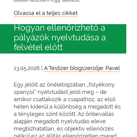
Olvassa el a teljes cikket
Hogyan ellenőrizhető a
pályázók nyelvtudása a
felvétel előtt
13.05.2026 |
A Testizer blogszerzője: Pavel
Egy jelölt az önéletrajzában „folyékony
spanyol” nyelvtudást jelöl meg – de
amikor csatlakozik a csapathoz, az első
héten kiderül a különbség a megadott és
a tényleges szint között. Az önbevallás
alapján megadott nyelvtudás eleve
megbízhatatlan, és objektív ellenőrzés
nélkül ez az állítás ellenőrizetlen marad,