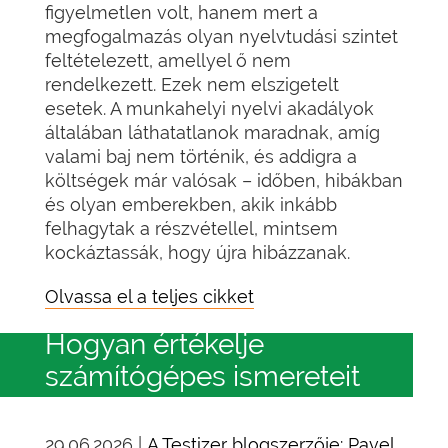
figyelmetlen volt, hanem mert a
megfogalmazás olyan nyelvtudási szintet
feltételezett, amellyel ő nem
rendelkezett. Ezek nem elszigetelt
esetek. A munkahelyi nyelvi akadályok
általában láthatatlanok maradnak, amíg
valami baj nem történik, és addigra a
költségek már valósak – időben, hibákban
és olyan emberekben, akik inkább
felhagytak a részvétellel, mintsem
kockáztassák, hogy újra hibázzanak.
Olvassa el a teljes cikket
Hogyan értékelje
számítógépes ismereteit
29.06.2026 |
A Testizer blogszerzője: Pavel