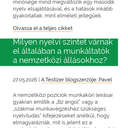
minősége mind megváltozik egy második
nyelv elsajátításával, és a hatások inkább
gyakorlatiak, mint elméleti jellegűek.
Olvassa el a teljes cikket
Milyen nyelvi szintet várnak
el általában a munkáltatók
a nemzetközi állásokhoz?
27.05.2026 |
A Testizer blogszerzője: Pavel
A nemzetközi pozíciók munkaköri leírásai
gyakran említik a „B2 angol” vagy a
„szakmai munkavégzéshez szükséges
nyelvtudás” kifejezéseket anélkül, hogy
elmagyaráznák, mit is jelent ez a