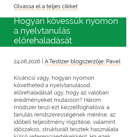
Olvassa el a teljes cikket
Hogyan kövessük nyomon
a nyelvtanulás
előrehaladását
24.06.2026 |
A Testizer blogszerzője: Pavel
Kíváncsi vagy, hogyan nyomon
követheted a nyelvtanulásod
előrehaladását úgy, hogy az valóban
eredményeket mutasson? Három
módszer teszi ezt kézzelfoghatóvá: a
tanulás rendszerességének mérése, az
időbeli teljesítmény rögzítése, valamint
időszakos, strukturált tesztek használata
külső referenciaértékekként. Ha ezek