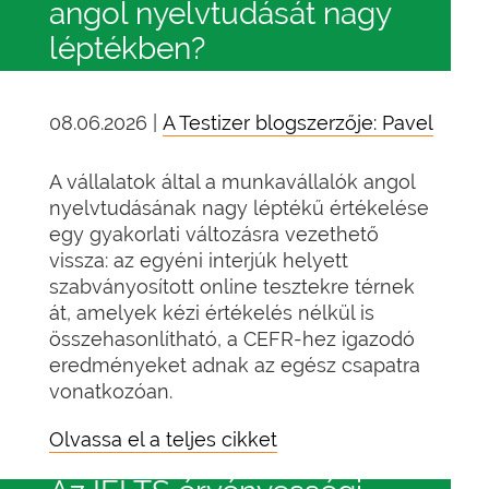
angol nyelvtudását nagy
léptékben?
08.06.2026 |
A Testizer blogszerzője: Pavel
A vállalatok által a munkavállalók angol
nyelvtudásának nagy léptékű értékelése
egy gyakorlati változásra vezethető
vissza: az egyéni interjúk helyett
szabványosított online tesztekre térnek
át, amelyek kézi értékelés nélkül is
összehasonlítható, a CEFR-hez igazodó
eredményeket adnak az egész csapatra
vonatkozóan.
Olvassa el a teljes cikket