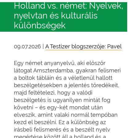
Holland vs. német: Nyelvek,
nyelvtan és kulturális
különbségek
09.07.2026 |
A Testizer blogszerzője: Pavel
Egy német anyanyelvű, aki először
látogat Amszterdamba, gyakran felismeri
a boltok tábláin és a véletlenül hallott
beszélgetésekben a jelentés töredékeit,
majd feltételezi, hogy a valódi
beszélgetés is ugyanilyen mintát fog
követni – és egy-két mondat után
elveszik, amint valaki normál tempóban
kezd el beszélni. Ez a különbség az
írásbeli felismerés és a beszélt nyelv
megértése között áll a holland és a