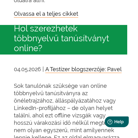
oldalra állni.
Olvassa el a teljes cikket
Hol szerezhetek
többnyelvű tanúsítványt
online?
04.05.2026 |
A Testizer blogszerzője: Pavel
Sok tanulónak szüksége van online
többnyelvű tanúsítványra az
önéletrajzához, álláspályázatához vagy
LinkedIn-profiljához – de olyan helyet
találni, ahol ezt offline vizsgák vagy
hosszú várakozási idő nélkül megteheti,
nem olyan egyszerű, mint amilyennek
lennie kellene. Ez az oldal elmagyarázza,