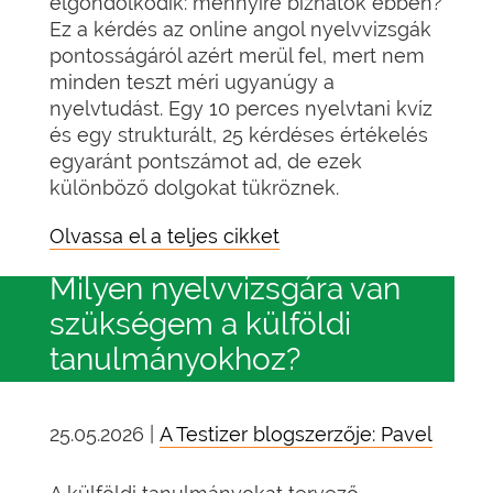
elgondolkodik: mennyire bízhatok ebben?
Ez a kérdés az online angol nyelvvizsgák
pontosságáról azért merül fel, mert nem
minden teszt méri ugyanúgy a
nyelvtudást. Egy 10 perces nyelvtani kvíz
és egy strukturált, 25 kérdéses értékelés
egyaránt pontszámot ad, de ezek
különböző dolgokat tükröznek.
Olvassa el a teljes cikket
Milyen nyelvvizsgára van
szükségem a külföldi
tanulmányokhoz?
25.05.2026 |
A Testizer blogszerzője: Pavel