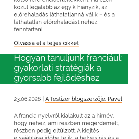
közül legalább az egyik hiányzik, az
előrehaladás láthatatlanná válik – és a
láthatatlan előrehaladást nehéz
fenntartani.
Olvassa el a teljes cikket
Hogyan tanuljunk franciául:
gyakorlati stratégiák a
gyorsabb fejlődéshez
23.06.2026 |
A Testizer blogszerzője: Pavel
A francia nyelvről kialakult az a hírnév,
hogy nehéz, ami részben megérdemelt,
részben pedig eltúlzott. A kiejtés
elsajátítása időbe telik, a helyesírás és a