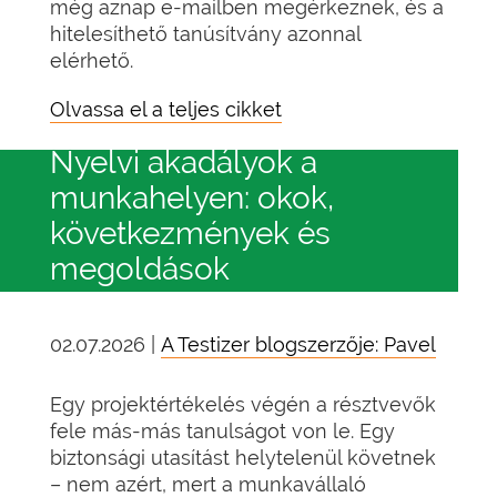
még aznap e-mailben megérkeznek, és a
hitelesíthető tanúsítvány azonnal
elérhető.
Olvassa el a teljes cikket
Nyelvi akadályok a
munkahelyen: okok,
következmények és
megoldások
02.07.2026 |
A Testizer blogszerzője: Pavel
Egy projektértékelés végén a résztvevők
fele más-más tanulságot von le. Egy
biztonsági utasítást helytelenül követnek
– nem azért, mert a munkavállaló