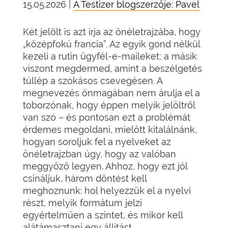
15.05.2026 |
A Testizer blogszerzője: Pavel
Két jelölt is azt írja az önéletrajzába, hogy
„középfokú francia”. Az egyik gond nélkül
kezeli a rutin ügyfél-e-maileket; a másik
viszont megdermed, amint a beszélgetés
túllép a szokásos csevegésen. A
megnevezés önmagában nem árulja el a
toborzónak, hogy éppen melyik jelöltről
van szó – és pontosan ezt a problémát
érdemes megoldani, mielőtt kitalálnánk,
hogyan soroljuk fel a nyelveket az
önéletrajzban úgy, hogy az valóban
meggyőző legyen. Ahhoz, hogy ezt jól
csináljuk, három döntést kell
meghoznunk: hol helyezzük el a nyelvi
részt, melyik formátum jelzi
egyértelműen a szintet, és mikor kell
alátámasztani egy állítást.