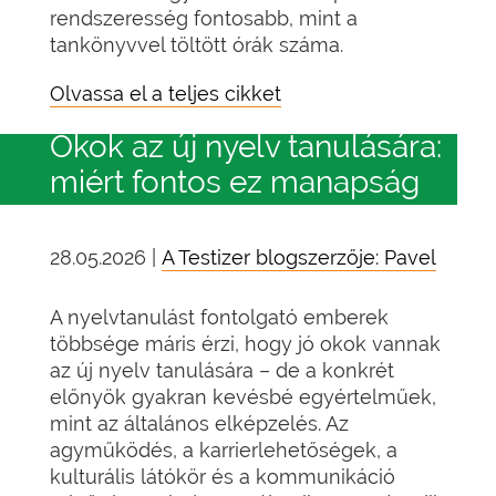
rendszeresség fontosabb, mint a
tankönyvvel töltött órák száma.
Olvassa el a teljes cikket
Okok az új nyelv tanulására:
miért fontos ez manapság
28.05.2026 |
A Testizer blogszerzője: Pavel
A nyelvtanulást fontolgató emberek
többsége máris érzi, hogy jó okok vannak
az új nyelv tanulására – de a konkrét
előnyök gyakran kevésbé egyértelműek,
mint az általános elképzelés. Az
agyműködés, a karrierlehetőségek, a
kulturális látókör és a kommunikáció