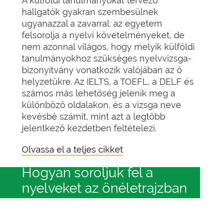
A külföldi tanulmányokat tervező
hallgatók gyakran szembesülnek
ugyanazzal a zavarral: az egyetem
felsorolja a nyelvi követelményeket, de
nem azonnal világos, hogy melyik külföldi
tanulmányokhoz szükséges nyelvvizsga-
bizonyítvány vonatkozik valójában az ő
helyzetükre. Az IELTS, a TOEFL, a DELF és
számos más lehetőség jelenik meg a
különböző oldalakon, és a vizsga neve
kevésbé számít, mint azt a legtöbb
jelentkező kezdetben feltételezi.
Olvassa el a teljes cikket
Hogyan soroljuk fel a
nyelveket az önéletrajzban