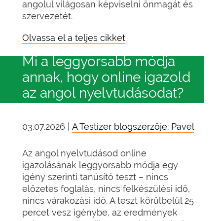
angolul világosan képviselni önmagát és
szervezetét.
Olvassa el a teljes cikket
Mi a leggyorsabb módja
annak, hogy online igazold
az angol nyelvtudásodat?
03.07.2026 |
A Testizer blogszerzője: Pavel
Az angol nyelvtudásod online
igazolásának leggyorsabb módja egy
igény szerinti tanúsító teszt – nincs
előzetes foglalás, nincs felkészülési idő,
nincs várakozási idő. A teszt körülbelül 25
percet vesz igénybe, az eredmények