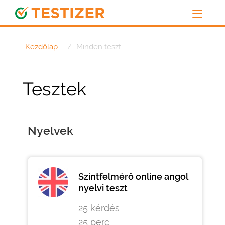
Kezdőlap
Minden teszt
Tesztek
Nyelvek
Szintfelmérő online angol
nyelvi teszt
25 kérdés
25 perc