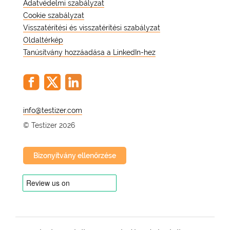
Adatvédelmi szabályzat
Cookie szabályzat
Visszatérítési és visszatérítési szabályzat
Oldaltérkép
Tanúsítvány hozzáadása a LinkedIn-hez
@
© Testizer 2026
Bizonyítvány ellenőrzése