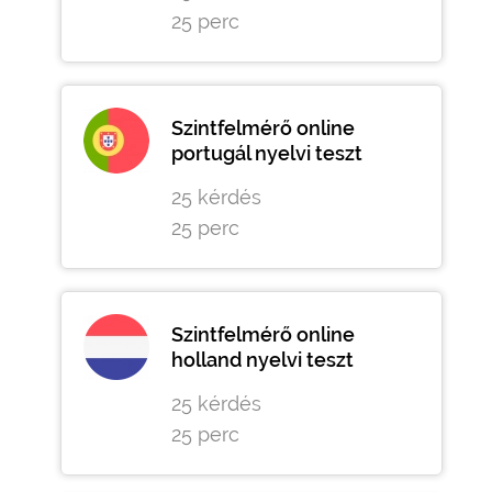
25 perc
Szintfelmérő online
portugál nyelvi teszt
25 kérdés
25 perc
Szintfelmérő online
holland nyelvi teszt
25 kérdés
25 perc