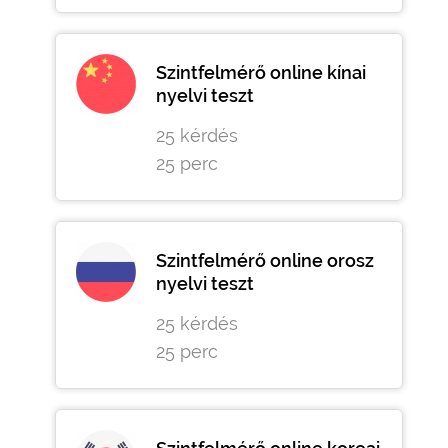
Szintfelmérő online kínai
nyelvi teszt
25 kérdés
25 perc
Szintfelmérő online orosz
nyelvi teszt
25 kérdés
25 perc