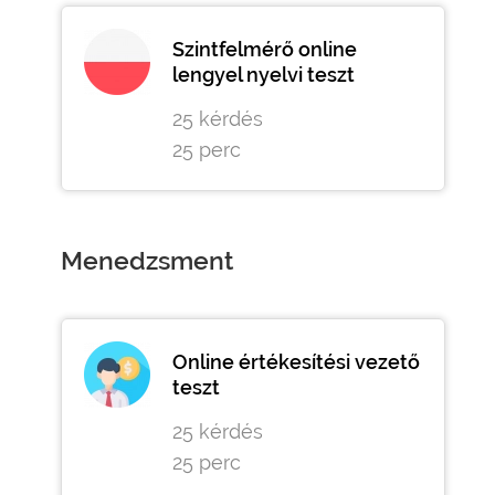
Szintfelmérő online
lengyel nyelvi teszt
25 kérdés
25 perc
Menedzsment
Online értékesítési vezető
teszt
25 kérdés
25 perc