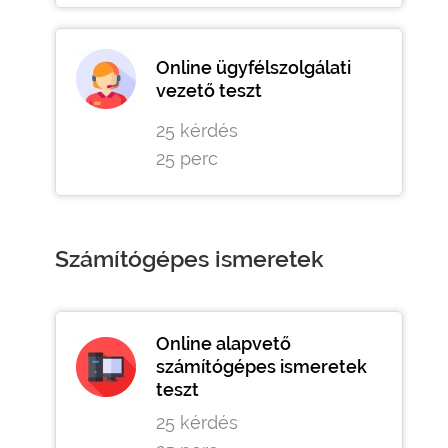
Online ügyfélszolgálati
vezető teszt
25 kérdés
25 perc
Számítógépes ismeretek
Online alapvető
számítógépes ismeretek
teszt
25 kérdés