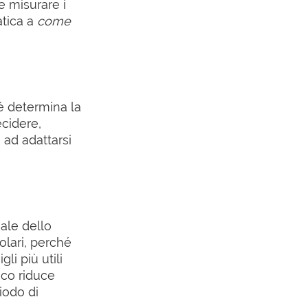
e misurare i
atica a
come
é determina la
ecidere,
 ad adattarsi
ale dello
olari, perché
li più utili
ico riduce
riodo di