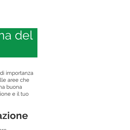
ma del
di importanza
lle aree che
Una buona
zione e il tuo
sazione