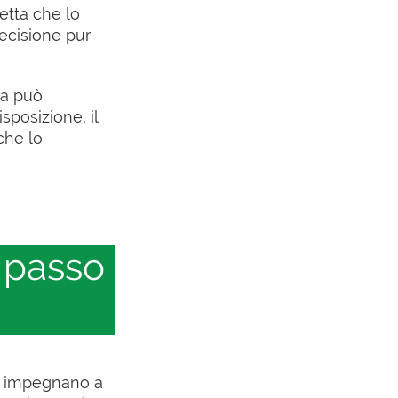
etta che lo
ecisione pur
na può
sposizione, il
che lo
 passo
si impegnano a