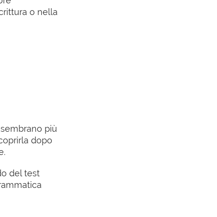
ore
rittura o nella
i sembrano più
scoprirla dopo
e.
o del test
 grammatica