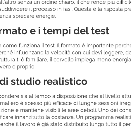
ltro senza un ordine chiaro, il che rende più difficil
suddividere il processo in fasi. Questa è la risposta pr
enza sprecare energie.
mato e i tempi del test
 come funziona il test. Il formato è importante perch
perché influenzano la velocità con cui devi leggere, d
uttura ti è familiare, il cervello impiega meno energia
 vero e proprio.
di studio realistico
ondere sia al tempo a disposizione che al livello attu
liero è spesso più efficace di lunghe sessioni irreg
ione e mantiene visibili le aree deboli. Uno dei consig
anificare innanzitutto la costanza. Un programma realist
erché il lavoro è già stato distribuito lungo tutto il pe