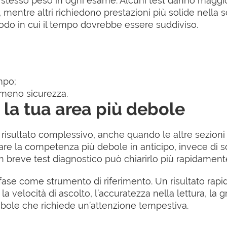
stesso peso in ogni esame. Alcuni test danno maggi
, mentre altri richiedono prestazioni più solide nella sc
do in cui il tempo dovrebbe essere suddiviso.
mpo;
meno sicurezza.
 la tua area più debole
l risultato complessivo, anche quando le altre sezion
icare la competenza più debole in anticipo, invece di 
Un breve test diagnostico può chiarirlo più rapidament
 fase come strumento di riferimento. Un risultato rapid
 la velocità di ascolto, l’accuratezza nella lettura, la
ebole che richiede un’attenzione tempestiva.