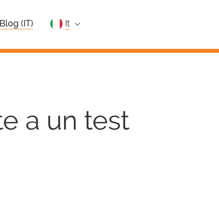
Blog (IT)
it
e a un test