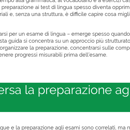
tempo alla grammatica, al vocabolario e a esercizi cas
preparazione ai test di lingua spesso diventa oppri
li e, senza una struttura, è difficile capire cosa migli
si per un esame di lingua – emerge spesso quando 
ta guida si concentra su un approccio più strutturato
organizzare la preparazione, concentrarsi sulle com
tenere progressi misurabili prima dell’esame.
rsa la preparazione agl
gue e la preparazione agli esami sono correlati, ma 