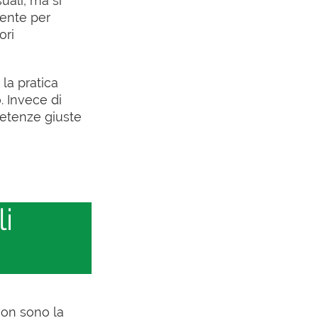
uali, ma si
mente per
ori
la pratica
. Invece di
petenze giuste
i
non sono la