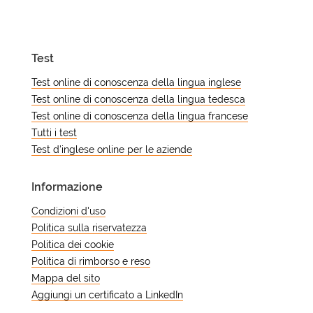
Ripetere il test troppo spesso può
progettati per classificare gli studenti
mostrare solo rumore di fondo
in un'ampia gamma di livelli, non solo
piuttosto che un cambiamento.
per confermare le competenze
Test
avanzate. Un risultato da principiante
è comunque utile perché mostra da
Test online di conoscenza della lingua inglese
dove parte lo studente. Ciò rende più
Test online di conoscenza della lingua tedesca
facile pianificare il passo successivo
Test online di conoscenza della lingua francese
dello studio.
Tutti i test
Test d'inglese online per le aziende
Informazione
Condizioni d'uso
Politica sulla riservatezza
Politica dei cookie
Politica di rimborso e reso
Mappa del sito
Aggiungi un certificato a LinkedIn