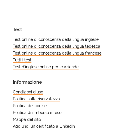
più sviluppate. L'acquisizione della
significativamente le difficoltà iniziali.
nuova lingua per la salute del cervello
pronuncia è più difficile dopo
sono ben documentati. La gestione di
l'adolescenza, ma la lettura, la
due sistemi linguistici rafforza la
scrittura e la comunicazione
memoria di lavoro e le funzioni
professionale possono raggiungere
Test
esecutive. La ricerca suggerisce che
livelli elevati a qualsiasi età con una
le persone bilingui mostrano un
Test online di conoscenza della lingua inglese
pratica costante.
ritardo di diversi anni nell'insorgenza
Test online di conoscenza della lingua tedesca
del declino cognitivo rispetto ai
Test online di conoscenza della lingua francese
monolingui – un effetto attribuito
Tutti i test
all'attività mentale sostenuta del
Test d'inglese online per le aziende
cambio di lingua.
Informazione
Condizioni d'uso
Politica sulla riservatezza
Politica dei cookie
Politica di rimborso e reso
Mappa del sito
Aggiungi un certificato a LinkedIn