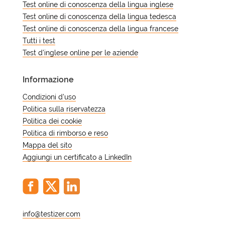
segnalazioni per la revisione post-
Test online di conoscenza della lingua inglese
esame. Ad esempio, due candidati
Test online di conoscenza della lingua tedesca
possono ricevere gli stessi argomenti
Test online di conoscenza della lingua francese
ma con un ordine diverso delle
Tutti i test
domande nell'ambito della stessa
Test d'inglese online per le aziende
politica di tempistica.
Informazione
Condizioni d'uso
Politica sulla riservatezza
Politica dei cookie
Politica di rimborso e reso
Mappa del sito
Aggiungi un certificato a LinkedIn
@