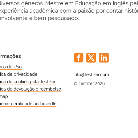
diversos gêneros. Mestre em Educação em Inglês pe
experiência acadêmica com a paixão por contar histó
envolvente e bem pesquisado.
ormações
mos de Uso
tica de privacidade
@
tica de cookies pela Testizer
© Testizer 2026
tica de devolução e reembolso
emap
ionar certificado ao LinkedIn