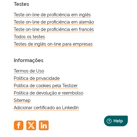
avançam mais rapidamente do que na
Testes
compreensão auditiva básica desde o
maioria das outras línguas
primeiro dia. A melhor maneira de
Teste on-line de proficiência em inglês
estrangeiras.
aprender espanhol no início é
Teste on-line de proficiência em alemão
construir um repertório suficiente para
Teste on-line de proficiência em francês
a compreensão simples antes de
Todos os testes
adicionar complexidade gramatical.
Testes de inglês on-line para empresas
Informações
Termos de Uso
Política de privacidade
Política de cookies pela Testizer
Política de devolução e reembolso
Sitemap
Adicionar certificado ao LinkedIn