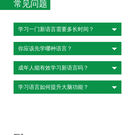
常见问题
学习一门新语言需要多长时间？
这取决于目标语言和学习者的母语。对于
你应该先学哪种语言？
英语母语者，美国外交安全局（FSI）估
计，要达到西班牙语或法语等第一类语言
最实用的选择是与你的母语最接近，或与
的专业水平，需要600-750小时。会话能
成年人能有效学习新语言吗？
你的工作和旅行背景最相关的语言。对于
力则能更早掌握——通常在坚持每日学习
英语母语者而言，西班牙语兼具学习曲线
150-300小时后即可实现。
可以。由于分析能力更强，成年人在词汇
最短与实际应用范围最广的优势。与现有
学习语言如何提升大脑功能？
和结构化语法方面的进步通常比儿童更
语言的接近性能显著降低初学阶段的适应
快。虽然青春期后发音的掌握难度会增
难度。
学习新语言对大脑健康的益处已有充分研
加，但只要坚持练习，阅读、写作和专业
究佐证。同时驾驭两种语言系统能增强工
沟通能力在任何年龄都能达到较高水平。
作记忆和执行功能。研究表明，与单语者
相比，双语者的认知衰退起始时间会推迟
数年——这一效应被归因于语言切换过程