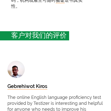
码，机构或雇主可随时
验证
证书真实
性。
客户对我们的评价
Gebrehiwot Kiros
The online English language proficiency test
provided by Testizer is interesting and helpful
for anyone who needs to improve his