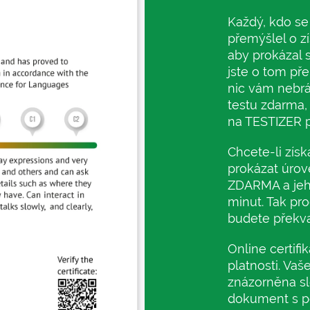
Každý, kdo se
přemýšlel o zís
aby prokázal 
jste o tom pře
nic vám nebrán
testu zdarma, 
na TESTIZER p
Chcete-li získa
prokázat úroveň
ZDARMA a jeh
minut. Tak pr
budete překva
Online certifi
platnosti. Vaše
znázorněna s
dokument s po