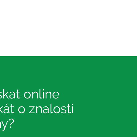
skat online
ikát o znalosti
ny?