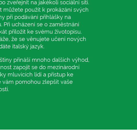
 zveřejnit na jakékoli sociální síti.
át můžete použít k prokázání svých
tiny při podávání přihlášky na
. Při ucházení se o zaměstnání
kát přiložit ke svému životopisu.
káže, že se věnujete učení nových
dáte italský jazyk.
talštiny přináší mnoho dalších výhod,
nost zapojit se do mezinárodní
ky mluvících lidí a přístup ke
é vám pomohou zlepšit vaše
sti.