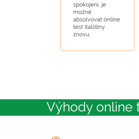
spokojeni, je
možné
absolvovat online
test italštiny
znovu.
Výhody online te