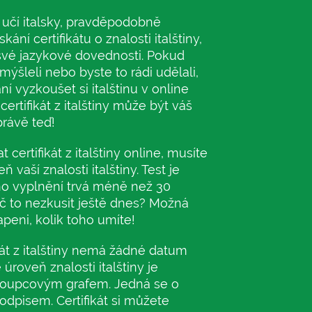
 učí italsky, pravděpodobně
kání certifikátu o znalosti italštiny,
své jazykové dovednosti. Pokud
mýšleli nebo byste to rádi udělali,
í vyzkoušet si italštinu v online
certifikát z italštiny může být váš
rávě teď!
t certifikát z italštiny online, musíte
 vaší znalosti italštiny. Test je
o vyplnění trvá méně než 30
oč to nezkusit ještě dnes? Možná
peni, kolik toho umíte!
kát z italštiny nemá žádné datum
 úroveň znalosti italštiny je
loupcovým grafem. Jedná se o
dpisem. Certifikát si můžete