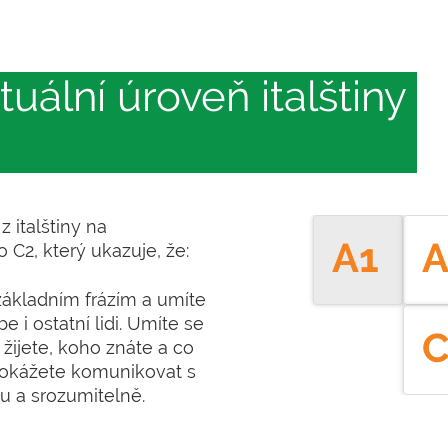
tuální úroveň italštiny
z italštiny na
A1
A
 C2, který ukazuje, že:
ákladním frázím a umíte
e i ostatní lidi. Umíte se
C
 žijete, koho znáte a co
okážete komunikovat s
u a srozumitelně.