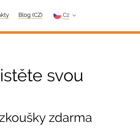
kty
Blog (CZ)
cz
jistěte svou
ne zkoušky zdarma