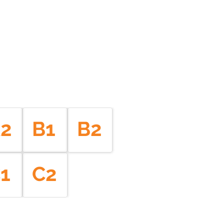
2
B1
B2
1
C2