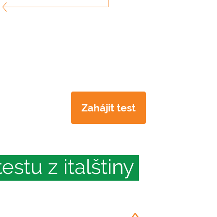
Zahájit test
stu z italštiny