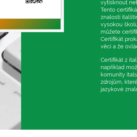
vytisknout nebo
Tento certifik
znalostí italš
vysokou školu
můžete certifi
Certifikát pro
věcí a že ovlá
Certifikát z i
například mož
komunity itals
zdrojům, kter
jazykové znalo