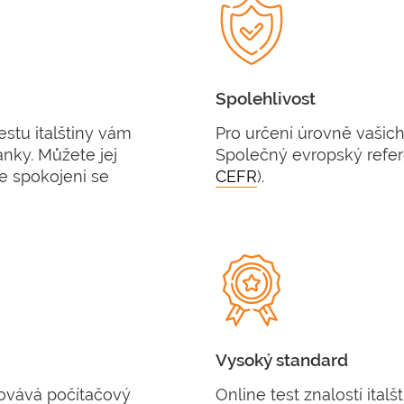
Spolehlivost
stu italštiny vám
Pro určení úrovně vašich
ránky. Můžete jej
Společný evropský refer
e spokojeni se
CEFR
).
Vysoký standard
acovává počítačový
Online test znalostí italš