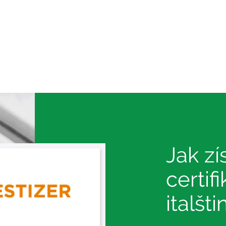
Jak zí
certif
italšti