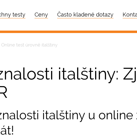
hny testy
Ceny
Často kladené dotazy
Konta
Online test úrovně italštiny
nalosti italštiny: Z
R
 znalosti italštiny u onli
át!