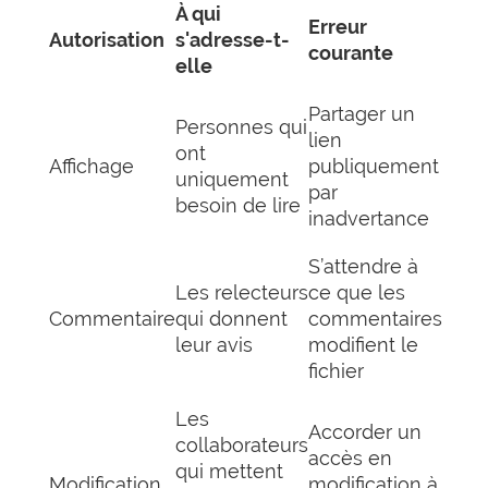
À qui
Erreur
Autorisation
s'adresse-t-
courante
elle
Partager un
Personnes qui
lien
ont
Affichage
publiquement
uniquement
par
besoin de lire
inadvertance
S’attendre à
Les relecteurs
ce que les
Commentaire
qui donnent
commentaires
leur avis
modifient le
fichier
Les
Accorder un
collaborateurs
accès en
qui mettent
Modification
modification à