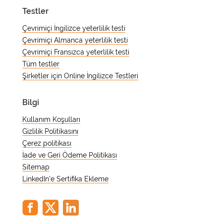
görev yapmak o kadar yaygın bir
Testler
uygulamadır ki, abartılmış bir seviye
genellikle çabucak fark edilir.
Çevrimiçi İngilizce yeterlilik testi
Çevrimiçi Almanca yeterlilik testi
Çevrimiçi Fransızca yeterlilik testi
Tüm testler
Şirketler için Online İngilizce Testleri
Bilgi
Kullanım Koşulları
Gizlilik Politikasını
Çerez politikası
İade ve Geri Ödeme Politikası
Sitemap
LinkedIn'e Sertifika Ekleme