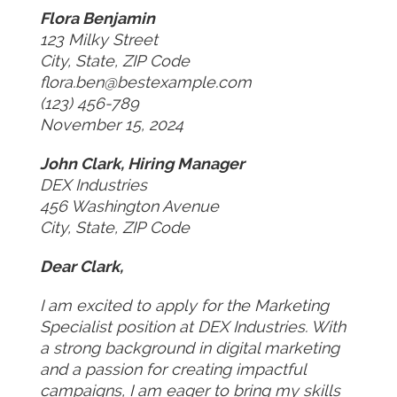
Flora Benjamin
123 Milky Street
City, State, ZIP Code
flora.ben@bestexample.com
(123) 456-789
November 15, 2024
John Clark, Hiring Manager
DEX Industries
456 Washington Avenue
City, State, ZIP Code
Dear Clark,
I am excited to apply for the Marketing
Specialist position at DEX Industries. With
a strong background in digital marketing
and a passion for creating impactful
campaigns, I am eager to bring my skills