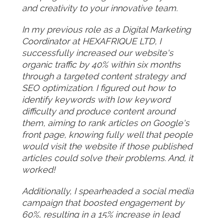
and creativity to your innovative team.
In my previous role as a Digital Marketing
Coordinator at HEXAFRIQUE LTD, I
successfully increased our website's
organic traffic by 40% within six months
through a targeted content strategy and
SEO optimization. I figured out how to
identify keywords with low keyword
difficulty and produce content around
them, aiming to rank articles on Google's
front page, knowing fully well that people
would visit the website if those published
articles could solve their problems. And, it
worked!
Additionally, I spearheaded a social media
campaign that boosted engagement by
60%, resulting in a 15% increase in lead