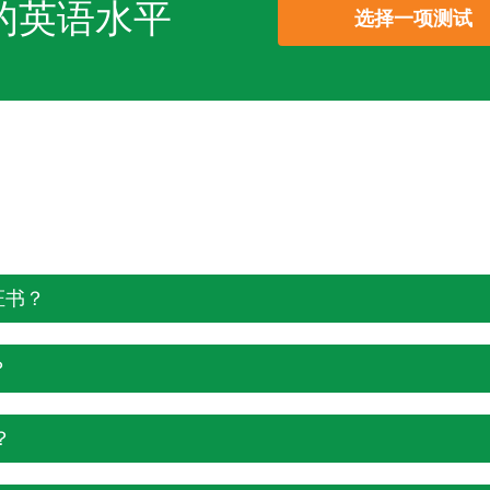
的英语水平
选择一项测试
证书？
一问题出现的频率往往超出求职者的预期——无论是初筛
？
水平会造成沟通障碍。带有证书编号和二维码的可验证结
的使用者能够理解问题、清晰作答，并在处理意外话题时保
？
—C1水平完全能够胜任这一范围。