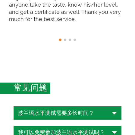
anyone take the taste, know his/her level,
and get a certificate as well. Thank you very
much for the best service.
常见问题
波兰语水平测试需要多长时间？
波兰语水平测试时长为 25 至 45 分钟，
我可以免费参加波兰语水平测试吗？