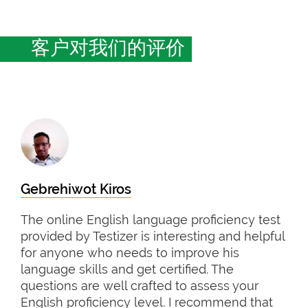
客户对我们的评价
Gebrehiwot Kiros
The online English language proficiency test
provided by Testizer is interesting and helpful
for anyone who needs to improve his
language skills and get certified. The
questions are well crafted to assess your
English proficiency level. I recommend that