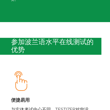
参加波兰语水平在线测试的
优势
便捷易用
与实体考试中心不同，TESTIZER对您没