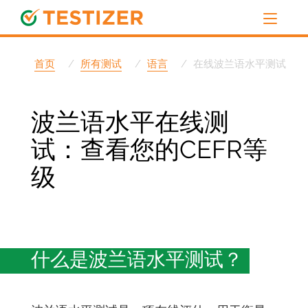
首页
所有测试
语言
在线波兰语水平测试
波兰语水平在线测
试：查看您的CEFR等
级
什么是波兰语水平测试？