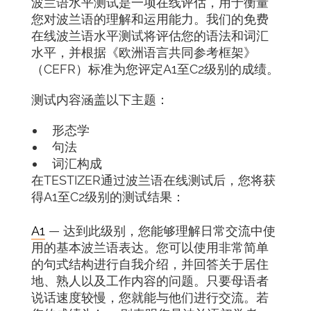
波兰语水平测试是一项在线评估，用于衡量
您对波兰语的理解和运用能力。我们的免费
在线波兰语水平测试将评估您的语法和词汇
水平，并根据《欧洲语言共同参考框架》
（CEFR）标准为您评定A1至C2级别的成绩。
测试内容涵盖以下主题：
形态学
句法
词汇构成
在TESTIZER通过波兰语在线测试后，您将获
得A1至C2级别的测试结果：
A1
— 达到此级别，您能够理解日常交流中使
用的基本波兰语表达。您可以使用非常简单
的句式结构进行自我介绍，并回答关于居住
地、熟人以及工作内容的问题。只要母语者
说话速度较慢，您就能与他们进行交流。若