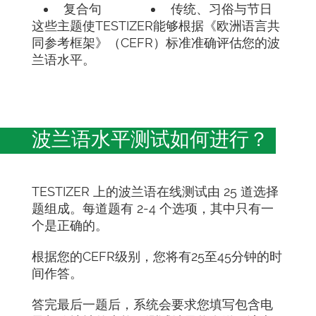
复合句
传统、习俗与节日
这些主题使TESTIZER能够根据《欧洲语言共
同参考框架》（CEFR）标准准确评估您的波
兰语水平。
波兰语水平测试如何进行？
TESTIZER 上的波兰语在线测试由 25 道选择
题组成。每道题有 2-4 个选项，其中只有一
个是正确的。
根据您的CEFR级别，您将有25至45分钟的时
间作答。
答完最后一题后，系统会要求您填写包含电