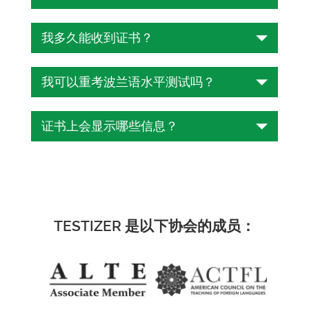
具体取决于 CEFR 级别。在此期间，您需
要回答 25 道多项选择题。
是的，TESTIZER 上的在线波兰语水平测
我多久能收到证书？
试完全免费。您可以不限次数地参加测
试。
付款后5分钟内，您将通过电子邮件收到
我可以重考波兰语水平测试吗？
波兰语水平证书。该证书将根据您提供的
信息自动生成。
是的，您可以无限次在线重考我们的波兰
证书上会显示哪些信息？
语测试。完全免费。借助TESTIZER，语
言水平测试从未如此简单。
在TESTIZER的在线波兰语水平证书上，
您将看到您的姓名、CEFR水平分数、签
发日期以及唯一的证书编号。右下角有一
个二维码，相关机构可通过该二维码验证
TESTIZER 是以下协会的成员：
证书的真实性。