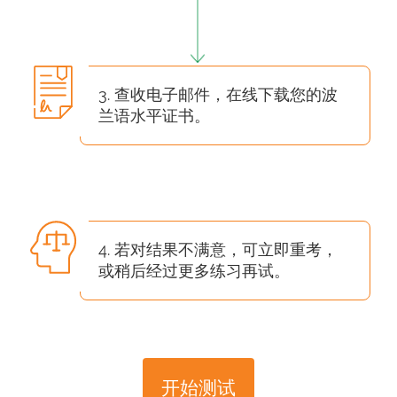
3. 查收电子邮件，在线下载您的波
兰语水平证书。
4. 若对结果不满意，可立即重考，
或稍后经过更多练习再试。
开始测试