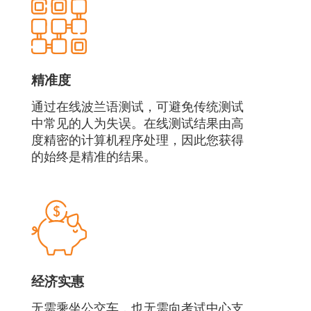
精准度
通过在线波兰语测试，可避免传统测试
中常见的人为失误。在线测试结果由高
度精密的计算机程序处理，因此您获得
的始终是精准的结果。
经济实惠
无需乘坐公交车，也无需向考试中心支