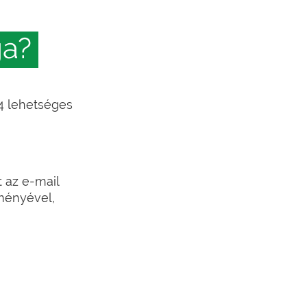
ga?
-4 lehetséges
t az e-mail
dményével,