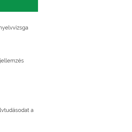
nyelvvizsga
jellemzés
lvtudásodat a