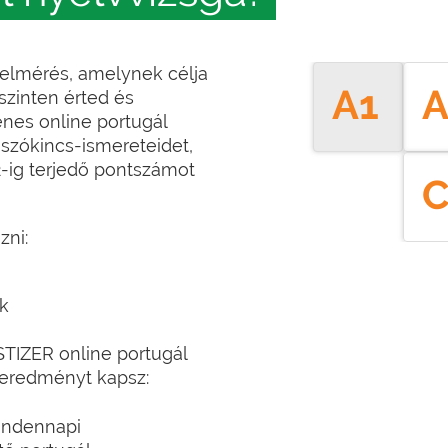
felmérés, amelynek célja
A1
A
szinten érted és
enes online portugál
 szókincs-ismereteidet,
2-ig terjedő pontszámot
C
zni:
ék
STIZER online portugál
ő eredményt kapsz:
indennapi