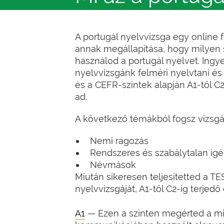
A portugál nyelvvizsga egy online 
annak megállapítása, hogy milyen 
használod a portugál nyelvet. Ingy
nyelvvizsgánk felméri nyelvtani és
és a CEFR-szintek alapján A1-től C
ad.
A következő témákból fogsz vizsgá
Nemi ragozás
Rendszeres és szabálytalan ig
Névmások
Miután sikeresen teljesítetted a TE
nyelvvizsgáját, A1-től C2-ig terjed
A1
— Ezen a szinten megérted a m