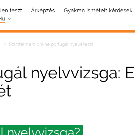
en teszt
Árképzés
Gyakran ismételt kérdések
hu
Szintfelmérő online portugál nyelvi teszt
gál nyelvvizsga: E
ét
l nyelvvizsga?