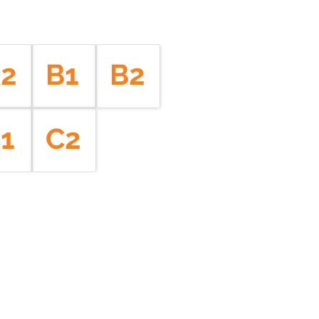
2
B1
B2
1
C2