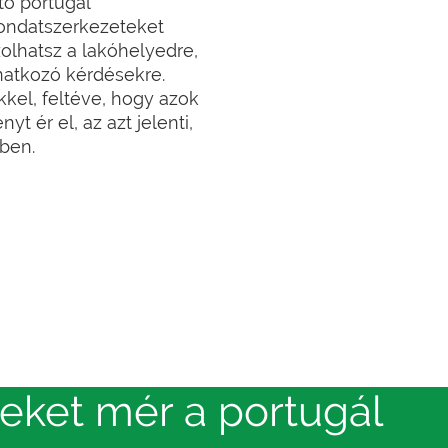
ő portugál
ondatszerkezeteket
olhatsz a lakóhelyedre,
natkozó kérdésekre.
el, feltéve, hogy azok
t ér el, az azt jelenti,
ben.
eket mér a portugál