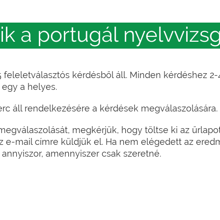
 a portugál nyelvvizs
 feleletválasztós kérdésből áll. Minden kérdéshez 2
 egy a helyes.
erc áll rendelkezésére a kérdések megválaszolására.
megválaszolását, megkérjük, hogy töltse ki az űrlapo
az e-mail címre küldjük el. Ha nem elégedett az ere
 annyiszor, amennyiszer csak szeretné.