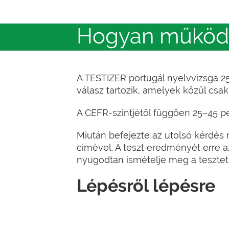
Hogyan működik
A TESTIZER portugál nyelvvizsga 25
válasz tartozik, amelyek közül csak
A CEFR-szintjétől függően 25–45 p
Miután befejezte az utolsó kérdés 
címével. A teszt eredményét erre 
nyugodtan ismételje meg a tesztet
Lépésről lépésre