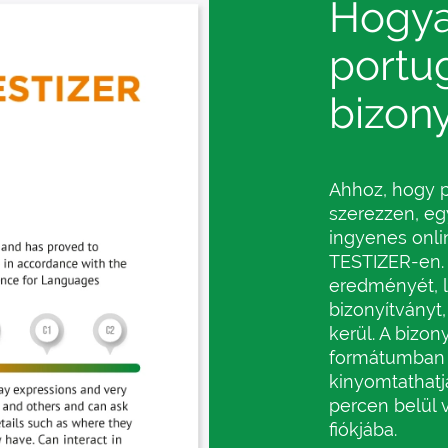
Hogya
portug
bizony
Ahhoz, hogy p
szerezzen, eg
ingyenes onli
TESTIZER-en. 
eredményét, l
bizonyítvány
kerül. A bizo
formátumban 
kinyomtathatja
percen belül 
fiókjába.