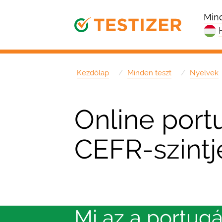
Mind
Kezdőlap
Minden teszt
Nyelvek
Online portu
CEFR-szintj
Mi az a portugá