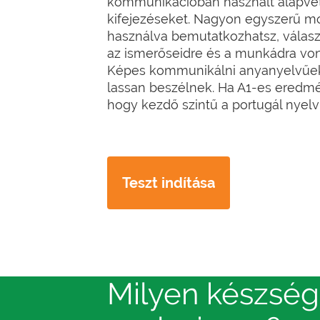
kommunikációban használt alapvet
kifejezéseket. Nagyon egyszerű m
használva bemutatkozhatsz, válasz
az ismerőseidre és a munkádra vo
Képes kommunikálni anyanyelvűekk
lassan beszélnek. Ha A1-es eredmény
hogy kezdő szintű a portugál nyelv
Teszt indítása
Milyen készség