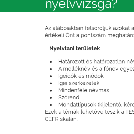
nyelvvizsga?
Az alábbiakban felsoroljuk azokat
értékeli Önt a pontszám meghatár
Nyelvtani területek
Határozott és határozatlan n
A melléknév és a főnév egye
Igeidők és módok
Igei szerkezetek
Mindenféle névmás
Szórend
Mondattípusok (kijelentő, kérdő
Ezek a témák lehetővé teszik a TE
CEFR skálán.