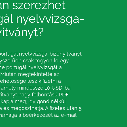
n szerezhet
ál nyelvvizsga-
ítványt?
ortugál nyelvvizsga-bizonyítványt
yszerűen csak tegyen le egy
ne portugál nyelvvizsgát a
Miután megtekintette az
ehetősége lesz kifizetni a
t, amely mindössze 10 USD-ba
nyítványt nagy felbontású PDF
kapja meg, így gond nélkül
 és megoszthatja. A fizetés után 5
várhatja a beérkezését az e-mail