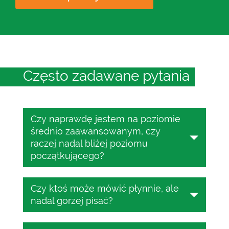
Często zadawane pytania
Czy naprawdę jestem na poziomie
średnio zaawansowanym, czy
raczej nadal bliżej poziomu
początkującego?
Jeśli znane zadania idą gładko, nawet
Czy ktoś może mówić płynnie, ale
przy sporadycznych przerwach lub
nadal gorzej pisać?
uproszczonym sformułowaniu, to jest
to poziom średniozaawansowany –
Tak, i zdarza się to na tyle często, że