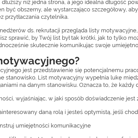
dłuższy niż jedna strona, a jego idealna długość po
en być obszerny, ale wystarczająco szczegółowy, ab
z przytłaczania czytelnika.
dżerów ds. rekrutacji przegląda listy motywacyjne, 
z sprawić, by Twój list był tak krótki, jak to tylko m
dnocześnie skutecznie komunikując swoje umiejętnośc
u motywacyjnego?
jnego jest przedstawienie się potencjalnemu pracod
e stanowisko. List motywacyjny wypełnia lukę międ
aniami na danym stanowisku. Oznacza to, że każdy d
ności, wyjaśniając, w jaki sposób doświadczenie jest
interesowany daną rolą i jesteś optymistą, jeśli chodz
onstruj umiejętności komunikacyjne