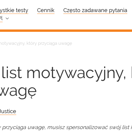
stkie testy
Cennik
Często zadawane pytania
pl
 motywacyjny, który przyciąga uwagę
list motywacyjny, 
uwagę
Justice
 przyciąga uwagę, musisz spersonalizować swój list i s