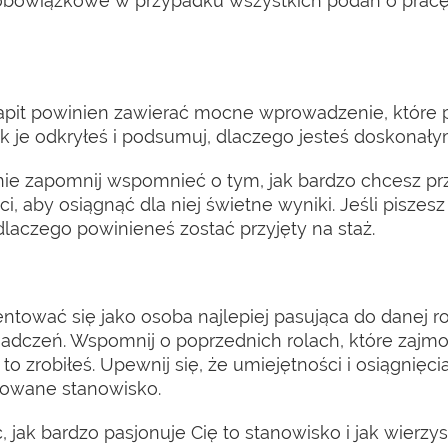
obowiązkowe w przypadku wszystkich podań o pracę,
kapit powinien zawierać mocne wprowadzenie, które
jak je odkryłeś i podsumuj, dlaczego jesteś doskona
nie zapomnij wspomnieć o tym, jak bardzo chcesz prz
, aby osiągnąć dla niej świetne wyniki. Jeśli piszesz
laczego powinieneś zostać przyjęty na staż.
ować się jako osoba najlepiej pasująca do danej rol
adczeń. Wspomnij o poprzednich rolach, które zajm
k to zrobiłeś. Upewnij się, że umiejętności i osiągnię
owane stanowisko.
 jak bardzo pasjonuje Cię to stanowisko i jak wierzys