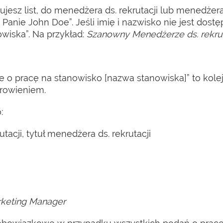
jesz list, do menedżera ds. rekrutacji lub menedżera
Panie John Doe”. Jeśli imię i nazwisko nie jest do
wiska”. Na przykład:
Szanowny Menedżerze ds. rekrut
ie o pracę na stanowisko [nazwa stanowiska]” to kole
drowieniem.
:
tacji, tytuł menedżera ds. rekrutacji
rketing Manager