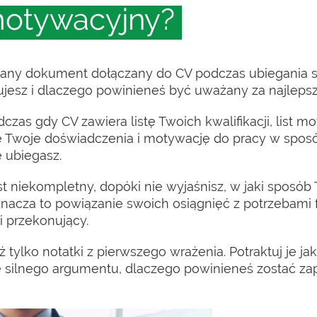
 motywacyjny?
wany dokument dołączany do CV podczas ubiegania s
mujesz i dlaczego powinieneś być uważany za najleps
zas gdy CV zawiera listę Twoich kwalifikacji, list 
e Twoje doświadczenia i motywację do pracy w sposó
ę ubiegasz.
st niekompletny, dopóki nie wyjaśnisz, w jaki sposó
znacza to powiązanie swoich osiągnięć z potrzebami 
i przekonujący.
ż tylko notatki z pierwszego wrażenia. Potraktuj je j
e silnego argumentu, dlaczego powinieneś zostać z