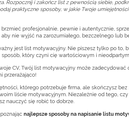
za. Rozpocznij i zakończ list z pewnością siebie, pod
odaj praktyczne sposoby, w jakie Twoje umiejętności p
rzmieć profesjonalnie, pewnie i autentycznie, sprze
aby nie wyjść na zarozumiałego, bezczelnego lub b
żny jest list motywacyjny. Nie piszesz tylko po to, 
 sposób, który czyni cię wartościowym i nieodpartym 
 Twoje CV, Twój list motywacyjny może zadecydować 
i przerażająco!
ności, którego potrzebuje firma, ale skończysz bez z
oim liście motywacyjnym. Niezależnie od tego, czy 
isz nauczyć się robić to dobrze.
, poznając
najlepsze sposoby na napisanie listu moty