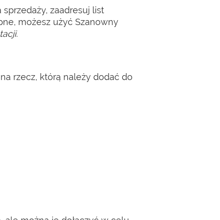
 sprzedaży, zaadresuj list
stępne, możesz użyć Szanowny
acji
.
jna rzecz, którą należy dodać do