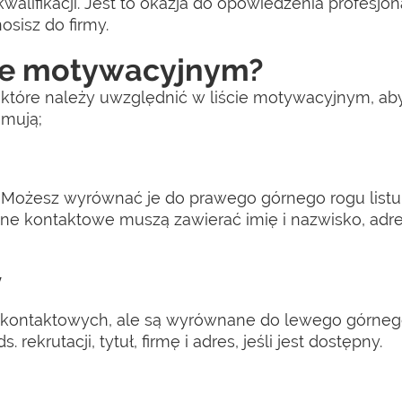
kwalifikacji. Jest to okazja do opowiedzenia profesjona
osisz do firmy.
cie motywacyjnym?
 które należy uwzględnić w liście motywacyjnym, aby
jmują;
 Możesz wyrównać je do prawego górnego rogu listu 
ne kontaktowe muszą zawierać imię i nazwisko, adres
y
ji kontaktowych, ale są wyrównane do lewego górneg
ekrutacji, tytuł, firmę i adres, jeśli jest dostępny.