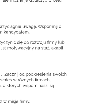
 ale można je dołączyć w celu
 przyciągnie uwagę. Wspomnij o
łym kandydatem.
yczynić się do rozwoju firmy lub
 list motywacyjny na staż, akapit
i. Zacznij od podkreślenia swoich
owałeś w różnych firmach,
cia, o których wspominasz, są
z w misję firmy.